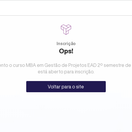
Inscrição
Ops!
to o curso MBA em Gestão de Projetos EAD 2º semestre de
está aberto para inscrição.
Voltar para o site