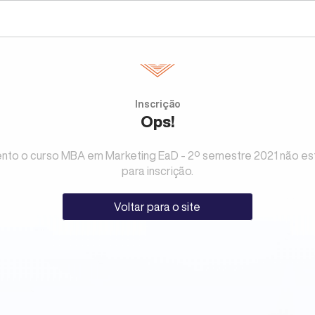
Inscrição
Ops!
to o curso MBA em Marketing EaD - 2º semestre 2021 não es
para inscrição.
Voltar para o site